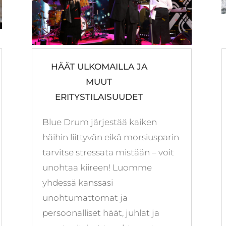
HÄÄT ULKOMAILLA JA
MUUT
ERITYSTILAISUUDET
Blue Drum järjestää kaiken
häihin liittyvän eikä morsiusparin
tarvitse stressata mistään – voit
unohtaa kiireen! Luomme
yhdessä kanssasi
unohtumattomat ja
persoonalliset häät, juhlat ja