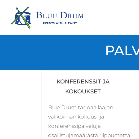
PALVELUM
KONFERENSSIT JA
KOKOUKSET
Blue Drum tarjoaa laajan
valikoiman kokous- ja
konferenssipalveluja
osallistujamäärästä riippumatta.