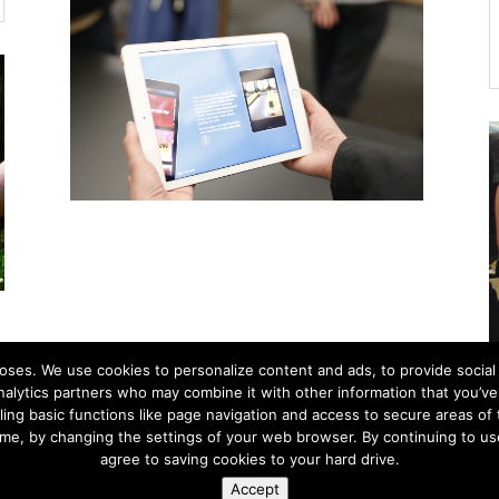
ses. We use cookies to personalize content and ads, to provide social 
nalytics partners who may combine it with other information that you’ve
ing basic functions like page navigation and access to secure areas of
nn and Helsinki. Two capital cities so close together are unique in the 
time, by changing the settings of your web browser. By continuing to u
agree to saving cookies to your hard drive.
the advantages of both cities to create a truly amazing program for
Accept