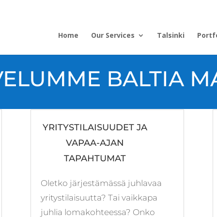
Home
Our Services
Talsinki
Portf
ME BALTIA MA
YRITYSTILAISUUDET JA
VAPAA-AJAN
TAPAHTUMAT
Oletko järjestämässä juhlavaa
yritystilaisuutta? Tai vaikkapa
juhlia lomakohteessa? Onko