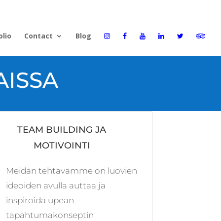
olio
Contact
Blog
ISSA
TEAM BUILDING JA
MOTIVOINTI
Meidän tehtävämme on luovien
ideoiden avulla auttaa ja
inspiroida upean
tapahtumakonseptin