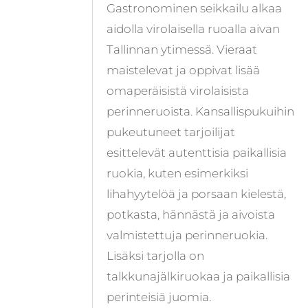
Gastronominen seikkailu alkaa
aidolla virolaisella ruoalla aivan
Tallinnan ytimessä. Vieraat
maistelevat ja oppivat lisää
omaperäisistä virolaisista
perinneruoista. Kansallispukuihin
pukeutuneet tarjoilijat
esittelevät autenttisia paikallisia
ruokia, kuten esimerkiksi
lihahyytelöä ja porsaan kielestä,
potkasta, hännästä ja aivoista
valmistettuja perinneruokia.
Lisäksi tarjolla on
talkkunajälkiruokaa ja paikallisia
perinteisiä juomia.