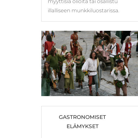
myyttisiä olioita tai osallistu
illalliseen munkkiluostarissa.
GASTRONOMISET
ELÄMYKSET