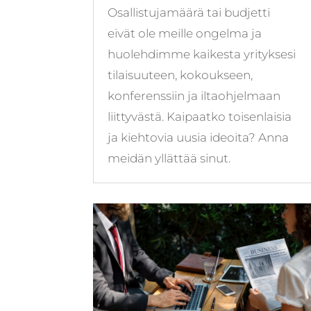
Osallistujamäärä tai budjetti
eivät ole meille ongelma ja
huolehdimme kaikesta yrityksesi
tilaisuuteen, kokoukseen,
konferenssiin ja iltaohjelmaan
liittyvästä. Kaipaatko toisenlaisia
ja kiehtovia uusia ideoita? Anna
meidän yllättää sinut.