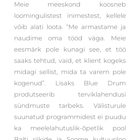
Meie meeskond koosneb
loomingulistest inimestest, kellele
võib alati loota. “Me armastame ja
naudime oma tööd väga. Meie
eesmärk pole kunagi see, et töö
saaks tehtud, vaid, et klient kogeks
midagi sellist, mida ta varem pole
kogenud”. Lisaks Blue Drum
produtseerib terviklahendusi
sündmuste tarbeks. Välisturule
suunatud programmidest ei puudu
ka meelelahutuslik-õpetlik pool
Balti riikide ja Soome kultuuriloo