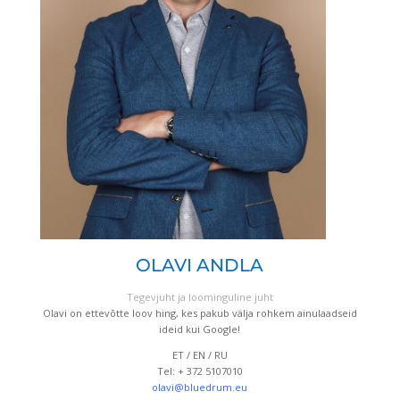
OLAVI ANDLA
Tegevjuht ja loominguline juht
Olavi on ettevõtte loov hing, kes pakub välja rohkem ainulaadseid
ideid kui Google!
ET / EN / RU
Tel: + 372 5107010
olavi@bluedrum.eu