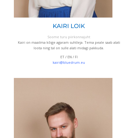
KAIRI LOIK
Soome turu piirkonnajuht
Kairi on maailma kõige agaram suhtleja. Tema peale saab alati
loota ning tal on sulle alati midagi pakkuda.
ET / EN / FI
kairi@bluedrum.eu