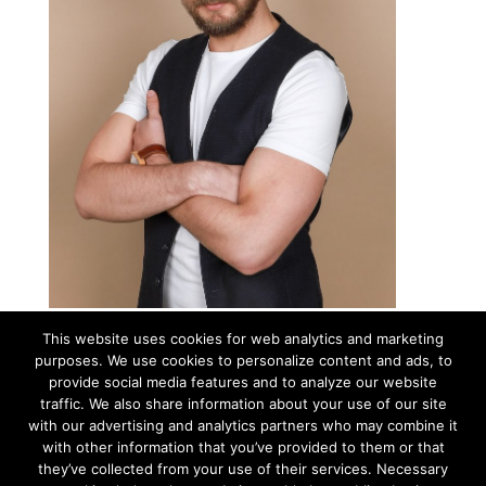
MARKUS KRAAVI
This website uses cookies for web analytics and marketing
purposes. We use cookies to personalize content and ads, to
Tehniline projektijuht
provide social media features and to analyze our website
Markusel oli sündides ilmselt ühes käes iPad ja teises kaamera.
traffic. We also share information about your use of our site
Igatahes sellisena me teda tavaliselt üritustel näeme.
with our advertising and analytics partners who may combine it
with other information that you’ve provided to them or that
ET / EN
they’ve collected from your use of their services. Necessary
markus@bluedrum.eu