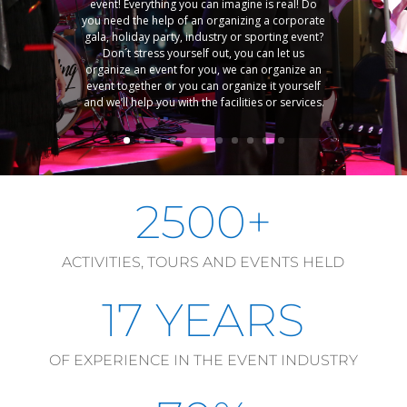
event! Everything you can imagine is real! Do
you need the help of an organizing a corporate
gala, holiday party, industry or sporting event?
Don´t stress yourself out, you can let us
organize an event for you, we can organize an
event together or you can organize it yourself
and we’ll help you with the facilities or services.​
2500+
ACTIVITIES, TOURS AND EVENTS HELD
17 YEARS
OF EXPERIENCE IN THE EVENT INDUSTRY