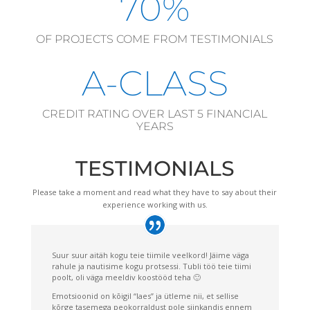
70%
OF PROJECTS COME FROM TESTIMONIALS
A-CLASS
CREDIT RATING OVER LAST 5 FINANCIAL
YEARS
TESTIMONIALS
Please take a moment and read what they have to say about their
experience working with us.
Suur suur aitäh kogu teie tiimile veelkord! Jäime väga
rahule ja nautisime kogu protsessi. Tubli töö teie tiimi
poolt, oli väga meeldiv koostööd teha 🙂
Emotsioonid on kõigil “laes” ja ütleme nii, et sellise
kõrge tasemega peokorraldust pole siinkandis ennem