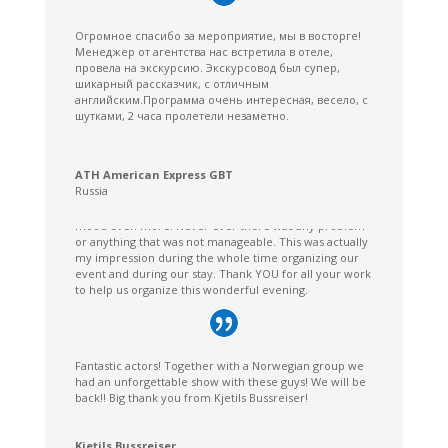
Tekastone Oy
Finland
Огромное спасибо за мероприятие, мы в восторге!
Менеджер от агентства нас встретила в отеле,
провела на экскурсию. Экскурсовод был супер,
шикарный рассказчик, с отличным
английским.Программа очень интересная, веcело, с
шутками, 2 часа пролетели незаметно.
We had a wonderful, entertaining evening. It was just
perfect and from those I spoke to I only got this great
feedback as well. The program and the musicians were
ATH American Express GBT
really nice being there the whole evening. They games
Russia
were funny and fitted in perfectly (not too much, as
one might assume beforehand). They raised the good
mood even more. Never ever there was any problem
or anything that was not manageable. This was actually
my impression during the whole time organizing our
event and during our stay. Thank YOU for all your work
to help us organize this wonderful evening.
SOP Hilmbauer & Mauberger Gmbh & Co KG
Austria
Fantastic actors! Together with a Norwegian group we
had an unforgettable show with these guys! We will be
back!! Big thank you from Kjetils Bussreiser!
Kjetils Bussreiser