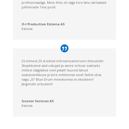
profesionaaliga. Meie õhtu oli väga tore tänu särtsakale
juhtimisele Teie poolt.
O-I Production Estonia AS
Estonia
25 inimest 25-st kiitsid mõrvamüsteeriumi õhtusööki!
Skeptikutest said uskujad ja saime ürituse osaliseks
millest räägitakse veel pikalt! Suured tänud
vastutulelikkuse ja kiire mõtlemise eest! Sellist sõna
nagu „Ei“ Blue Drum meeskonnas ei eksisteeri!
Järgmiste üritusteni!
Gunvor Services AS
Estonia