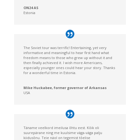
ON24 AS
Estonia
The Soviet tour was terrific! Entertaining, yet very
informative and meaningful to hear first hand what
freedom means to those who grew up without it and
then finally achieved it. I wish more Americans,
especially younger ones could hear your story. Thanks
for a wonderful time in Estonia.
Mike Huckabee, former governor of Arkansas
USA
Täname veelkord imeilusa õhtu eest. Kõik oli
suurepärane ning me kuulsime väga-väga palju
kiidusõnu. Teie näol on tegemist tõelise