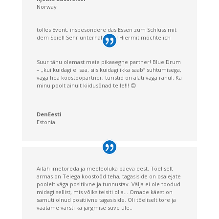
Norway
Danke für die gute Organisation eurer
Regionalversammlung und Jahrestagung. Das war ein
tolles Event, insbesondere das Essen zum Schluss mit
dem Spiel! Sehr unterhaltsam!! Hiermit möchte ich
mich gerne bei euch allen für den netten Abschied im
Rahmen der gestrigen sehr gelungenen Veranstaltung
bedanken. Besonderen Dank an das Team das hinter
Suur tänu olemast meie pikaaegne partner! Blue Drum
den Kulissen, das einen wirklich tollen Job gemacht hat
– „kui kuidagi ei saa, siis kuidagi ikka saab“ suhtumisega,
väga hea koostööpartner, turistid on alati väga rahul. Ka
minu poolt ainult kiidusõnad teile!!! 😊
Saksa-Balti Kaubanduskoda Eestis, Lätis, Leedus
Estonia
DenEesti
Estonia
Aitäh imetoreda ja meeleoluka päeva eest. Tõeliselt
armas on Teiega koostööd teha, tagasiside on osalejate
poolelt väga positiivne ja tunnustav. Välja ei ole toodud
midagi sellist, mis võiks teisiti olla… Omade käest on
samuti olnud positiivne tagasiside. Oli tõeliselt tore ja
vaatame varsti ka järgmise suve üle..