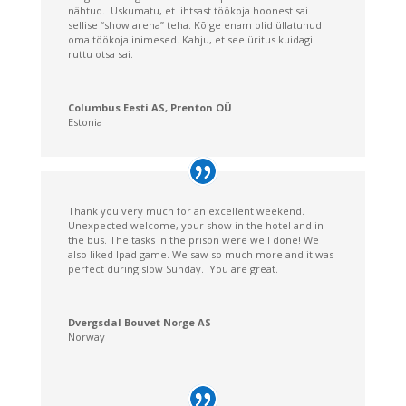
nähtud. Uskumatu, et lihtsast töökoja hoonest sai
sellise “show arena” teha. Kõige enam olid üllatunud
oma töökoja inimesed. Kahju, et see üritus kuidagi
ruttu otsa sai.
Columbus Eesti AS, Prenton OÜ
Estonia
Thank you very much for an excellent weekend.
Soovin tänada väga vahva päeva eest laupäeval. Kõik oli
Unexpected welcome, your show in the hotel and in
väga hästi organiseeritud ja detailideni läbi mõelnud.
the bus. The tasks in the prison were well done! We
Birgit oli väga abivalmis ja ka vastutulelik, kuna kahjuks
also liked Ipad game. We saw so much more and it was
meie külalistel läheks lõunasöögiga veidi kauem ja
perfect during slow Sunday. You are great.
alustasime 15 min hiljem. Soomekeelne giidoli väga-
väga tore ja tema lood olid super värvikad. KGB
muuseumi programm oli muidugi väga meeldejääv ja
Dvergsdal Bouvet Norge AS
soomlased olid nii rõõmsad, et sellest osa said. Juuso
Norway
tundis ennast ekstra erilisena, et just tema välja valiti 🙂
Aitäh, et tegite meie külaliste päeva nii meeldejäävaks.